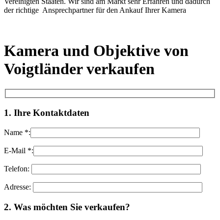
Vereinigten Staaten. Wir sind am Markt sehr Erfahren und dadurch
der richtige Ansprechpartner für den Ankauf Ihrer Kamera
Kamera und Objektive von
Voigtländer verkaufen
1. Ihre Kontaktdaten
Name *:
E-Mail *:
Telefon:
Adresse:
Bitte lasse dieses Feld leer.
2. Was möchten Sie verkaufen?