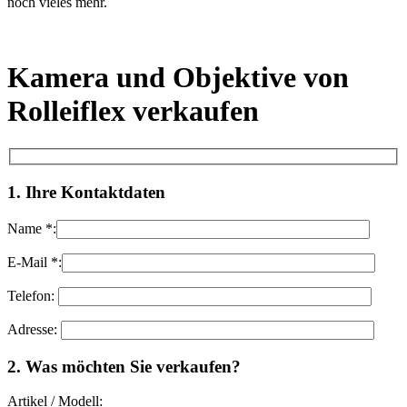
noch vieles mehr.
Kamera und Objektive von
Rolleiflex verkaufen
1. Ihre Kontaktdaten
Name *:
E-Mail *:
Telefon:
Adresse:
Bitte lasse dieses Feld leer.
2. Was möchten Sie verkaufen?
Artikel / Modell: